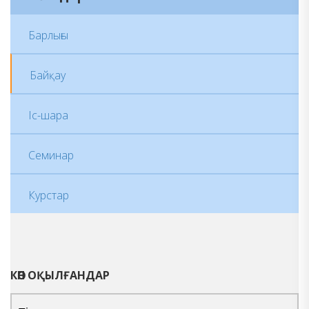
Барлығы
Байқау
Іс-шара
Семинар
Курстар
КӨП ОҚЫЛҒАНДАР