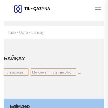
Тұғыр / Орта / Байқау
БАЙҚАУ
Тіл парасат
Мемлекеттік тіл және БАҚ
«Тілдарын» олим
Бөлімдер