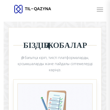
БІЗДІҢ ЖОБАЛАР
Әр бағытқа кіріп, тиісті платформаларды,
қосымшаларды және пайдалы сілтемелерді
көріңіз.