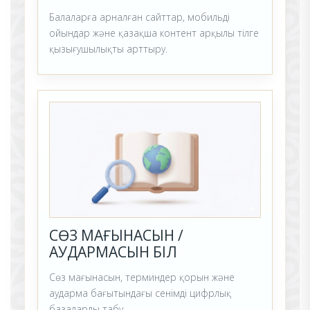
Балаларға арналған сайттар, мобильді
ойындар және қазақша контент арқылы тілге
қызығушылықты арттыру.
СӨЗ МАҒЫНАСЫН /
АУДАРМАСЫН БІЛ
Сөз мағынасын, терминдер қорын және
аударма бағытындағы сенімді цифрлық
базаларды табу.