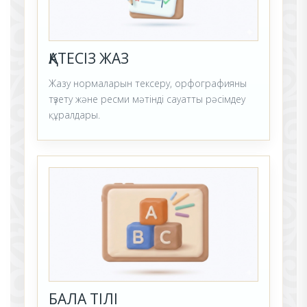
ҚАТЕСІЗ ЖАЗ
Жазу нормаларын тексеру, орфографияны
түзету және ресми мәтінді сауатты рәсімдеу
құралдары.
БАЛА ТІЛІ