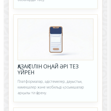
ҚАЗАҚ ТІЛІН ОҢАЙ ӘРІ ТЕЗ
ҮЙРЕН
Платформалар, әдістемелер, дауыстық
көмекшілер және мобильді қосымшалар
арқылы тіл үйрену.