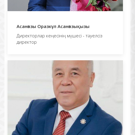
Асанғазы Оразкүл Асанғазықызы
Директорлар кеңесінің мүшесі - тәуелсіз
директор