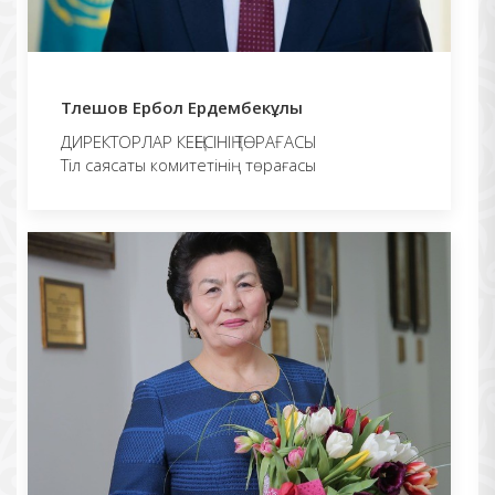
Тлешов Ербол Ердембекұлы
ДИРЕКТОРЛАР КЕҢЕСІНІҢ ТӨРАҒАСЫ
Тіл саясаты комитетінің төрағасы