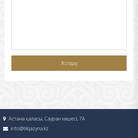
Астана қаласы, Сауран көшесі, 7А
info@tilqazyna.kz