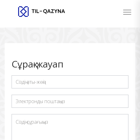
Сұрақ-жауап