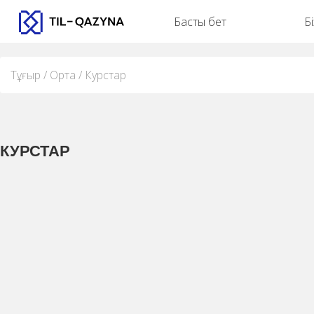
Басты бет
Б
Тұғыр / Орта / Курстар
КУРСТАР