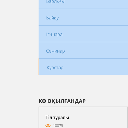
Барлығы
Байқау
Іс-шара
Семинар
Курстар
КӨП ОҚЫЛҒАНДАР
Тіл туралы
10079