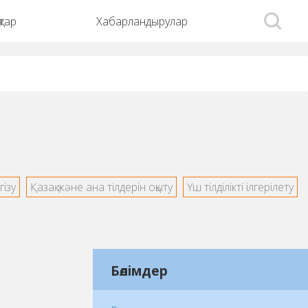
тар
Хабарландырулар
гізу
Қазақ және ана тілдерін оқыту
Үш тілділікті ілгерілету
Бөлімдер