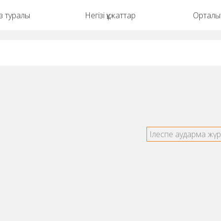
із туралы
Негізі құжаттар
Орталық
Ілеспе аударма жүр